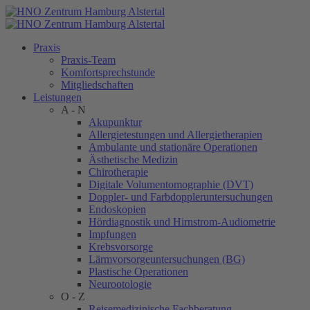
Praxis
Praxis-Team
Komfortsprechstunde
Mitgliedschaften
Leistungen
A - N
Akupunktur
Allergietestungen und Allergietherapien
Ambulante und stationäre Operationen
Ästhetische Medizin
Chirotherapie
Digitale Volumentomographie (DVT)
Doppler- und Farbdoppleruntersuchungen
Endoskopien
Hördiagnostik und Hirnstrom-Audiometrie
Impfungen
Krebsvorsorge
Lärmvorsorgeuntersuchungen (BG)
Plastische Operationen
Neurootologie
O - Z
Reisemedizinische Fachberatung