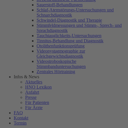
Sauerstoff-Behandlungen
Schlaf-Atemstörungs-Untersuchungen und
Schnarchdiagnostik
Schwindel-Diagnostik und Therapie
Stimmfeldmessungen und Stimm-, Sprech- und
Sprachdiagnostik
Tauchtauglichkeits-Untersuchungen
Tinnitus-Behandlung und Diagnostik
Otolithenfunktionsprüfung
Videonystagmographie zur
Gleichgewichtsdiagnostik
Videostroboskopische
Stimmbanduntersuchungen
Zentrales Hörtraining
Infos & News
Aktuelles
HNO Lexikon
Anfahrt
Presse
Für Patienten
Für Ärzte
FAQ
Kontakt
Termin