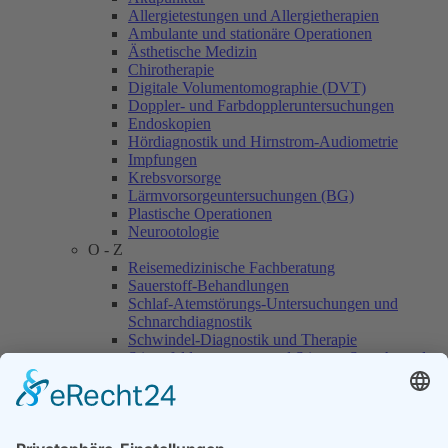
Allergietestungen und Allergietherapien
Ambulante und stationäre Operationen
Ästhetische Medizin
Chirotherapie
Digitale Volumentomographie (DVT)
Doppler- und Farbdoppleruntersuchungen
Endoskopien
Hördiagnostik und Hirnstrom-Audiometrie
Impfungen
Krebsvorsorge
Lärmvorsorgeuntersuchungen (BG)
Plastische Operationen
Neurootologie
O - Z
Reisemedizinische Fachberatung
Sauerstoff-Behandlungen
Schlaf-Atemstörungs-Untersuchungen und
Schnarchdiagnostik
Schwindel-Diagnostik und Therapie
Stimmfeldmessungen und Stimm-, Sprech- und
Sprachdiagnostik
Tauchtauglichkeits-Untersuchungen
Tinnitus-Behandlung und Diagnostik
Otolithenfunktionsprüfung
Videonystagmographie zur