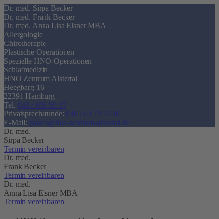
Dr. med. Sirpa Becker
Dr. med. Frank Becker
Dr. med. Anna Lisa Elsner MBA
Allergologie
Chirotherapie
Plastische Operationen
Spezielle HNO-Operationen
Schlafmedizin
HNO Zentrum Alstertal
Heegbarg 16
22391 Hamburg
Tel.
040 / 606 50 37
Privatsprechstunde:
040 / 69 79 70 40
E-Mail:
praxis@hno-zentrum-alstertal.de
Dr. med.
Sirpa Becker
Termin vereinbaren
Dr. med.
Frank Becker
Termin vereinbaren
Dr. med.
Anna Lisa Elsner MBA
Termin vereinbaren